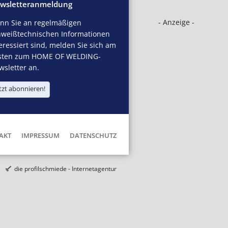
wsletteranmeldung
- Anzeige -
nn Sie an regelmäßigen
hweißtechnischen Informationen
eressiert sind, melden Sie sich am
sten zum HOME OF WELDING-
sletter an.
tzt abonnieren!
AKT
IMPRESSUM
DATENSCHUTZ
die profilschmiede - Internetagentur