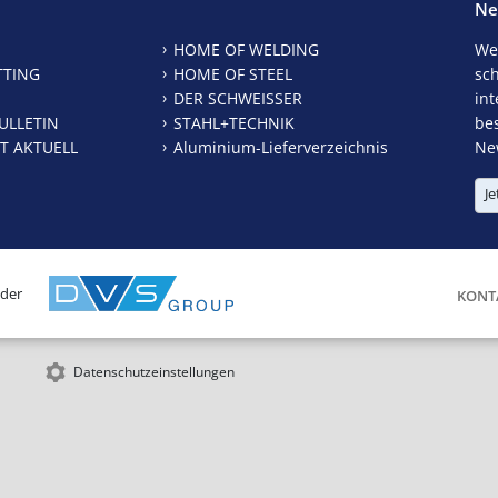
Ne
HOME OF WELDING
We
TTING
HOME OF STEEL
sc
DER SCHWEISSER
int
ULLETIN
STAHL+TECHNIK
be
T AKTUELL
Aluminium-Lieferverzeichnis
New
Je
 der
KONT
Datenschutzeinstellungen