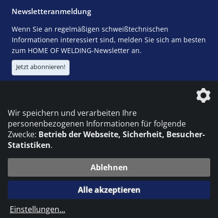
Newsletteranmeldung
Wenn Sie an regelmäßigen schweißtechnischen
Informationen interessiert sind, melden Sie sich am besten
zum HOME OF WELDING-Newsletter an.
Jetzt abonnieren!
Die DVS Media GmbH ist ein Unternehmen der
Wir speichern und verarbeiten Ihre
personenbezogenen Informationen für folgende
Zwecke:
Betrieb der Webseite, Sicherheit, Besucher-
Statistiken
.
KONTAKT
IMPRESSUM
DATENSCHUTZ
Ablehnen
© 2026 DVS Media GmbH
Alle akzeptieren
Datenschutzeinstellungen
Einstellungen
...
die profilschmiede - Internetagentur