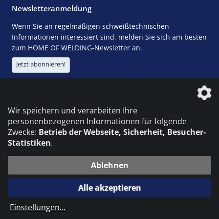
Newsletteranmeldung
Wenn Sie an regelmäßigen schweißtechnischen
Informationen interessiert sind, melden Sie sich am besten
zum HOME OF WELDING-Newsletter an.
Jetzt abonnieren!
Die DVS Media GmbH ist ein Unternehmen der
Wir speichern und verarbeiten Ihre
personenbezogenen Informationen für folgende
Zwecke:
Betrieb der Webseite, Sicherheit, Besucher-
Statistiken
.
KONTAKT
IMPRESSUM
DATENSCHUTZ
Ablehnen
© 2026 DVS Media GmbH
Alle akzeptieren
Datenschutzeinstellungen
Einstellungen
...
die profilschmiede - Internetagentur