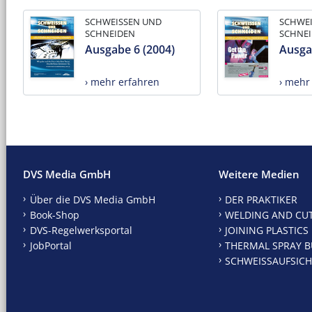
SCHWEISSEN UND
SCHWE
SCHNEIDEN
SCHNE
Ausgabe 6 (2004)
Ausga
› mehr erfahren
› mehr
DVS Media GmbH
Weitere Medien
Über die DVS Media GmbH
DER PRAKTIKER
Book-Shop
WELDING AND CU
DVS-Regelwerksportal
JOINING PLASTICS
JobPortal
THERMAL SPRAY B
SCHWEISSAUFSICH