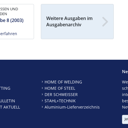
ISSEN UND
IDEN
Weitere Ausgaben im
be 8 (2003)
Ausgabenarchiv
 erfahren
Ne
HOME OF WELDING
We
TTING
HOME OF STEEL
sc
DER SCHWEISSER
int
ULLETIN
STAHL+TECHNIK
be
T AKTUELL
Aluminium-Lieferverzeichnis
New
Je