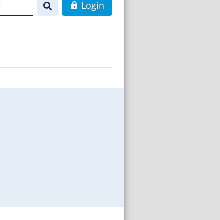
n
Login