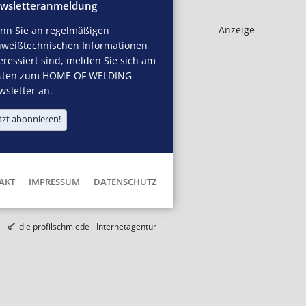
wsletteranmeldung
- Anzeige -
nn Sie an regelmäßigen
hweißtechnischen Informationen
eressiert sind, melden Sie sich am
sten zum HOME OF WELDING-
sletter an.
tzt abonnieren!
AKT
IMPRESSUM
DATENSCHUTZ
die profilschmiede - Internetagentur