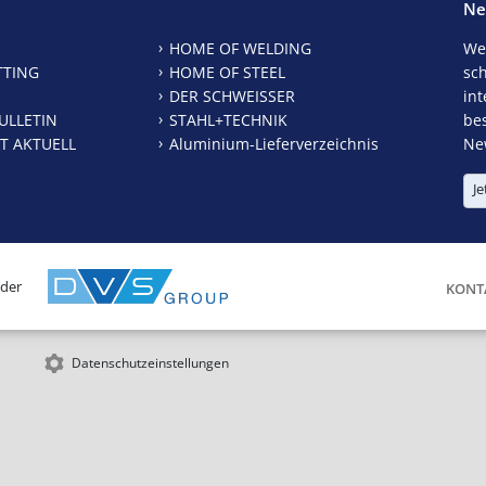
Ne
HOME OF WELDING
We
TTING
HOME OF STEEL
sc
DER SCHWEISSER
int
ULLETIN
STAHL+TECHNIK
be
T AKTUELL
Aluminium-Lieferverzeichnis
New
Je
 der
KONT
Datenschutzeinstellungen