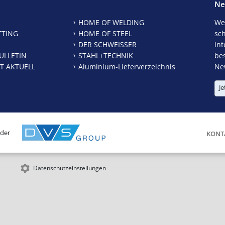
Ne
HOME OF WELDING
We
TTING
HOME OF STEEL
sc
DER SCHWEISSER
int
ULLETIN
STAHL+TECHNIK
be
T AKTUELL
Aluminium-Lieferverzeichnis
New
Je
 der
KONT
Datenschutzeinstellungen