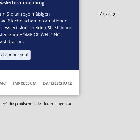
wsletteranmeldung
- Anzeige -
nn Sie an regelmäßigen
hweißtechnischen Informationen
eressiert sind, melden Sie sich am
sten zum HOME OF WELDING-
sletter an.
tzt abonnieren!
AKT
IMPRESSUM
DATENSCHUTZ
die profilschmiede - Internetagentur