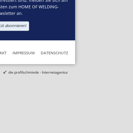
eressiert sind, melden Sie sich am
sten zum HOME OF WELDING-
sletter an.
tzt abonnieren!
AKT
IMPRESSUM
DATENSCHUTZ
die profilschmiede - Internetagentur