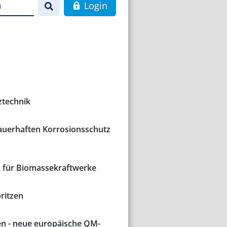
n
Login
ztechnik
auerhaften Korrosionsschutz
 für Biomassekraftwerke
ritzen
en - neue europäische QM-