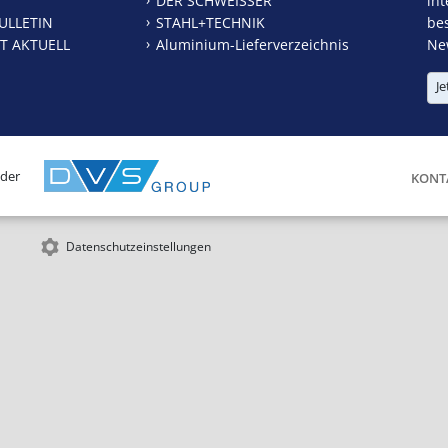
DER SCHWEISSER
int
ULLETIN
STAHL+TECHNIK
be
T AKTUELL
Aluminium-Lieferverzeichnis
New
Je
 der
KONT
Datenschutzeinstellungen