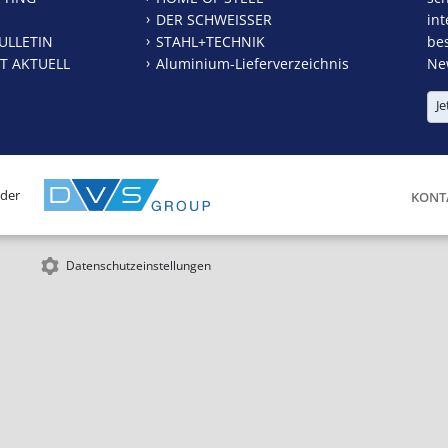
DER SCHWEISSER
int
ULLETIN
STAHL+TECHNIK
be
T AKTUELL
Aluminium-Lieferverzeichnis
New
Je
 der
KONT
Datenschutzeinstellungen