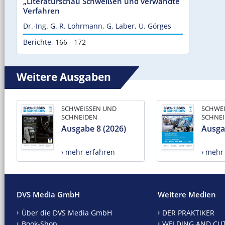
„Literaturschau Schweißen und verwandte
Verfahren
Dr.-Ing. G. R. Lohrmann
,
G. Laber
,
U. Görges
Berichte
,
166 - 172
Weitere Ausgaben
SCHWEISSEN UND
SCHWE
SCHNEIDEN
SCHNE
Ausgabe 8 (2026)
Ausga
› mehr erfahren
› mehr
DVS Media GmbH
Weitere Medien
Über die DVS Media GmbH
DER PRAKTIKER
Book-Shop
WELDING AND CU