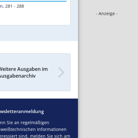
en
,
281 - 288
- Anzeige -
Weitere Ausgaben im
Ausgabenarchiv
wsletteranmeldung
nn Sie an regelmäßigen
hweißtechnischen Informationen
eressiert sind, melden Sie sich am