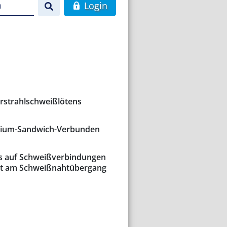
n
Login
erstrahlschweißlötens
inium-Sandwich-Verbunden
s auf Schweißverbindungen
cht am Schweißnahtübergang