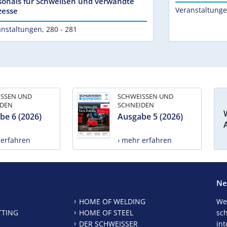
sonals für Schweißen und verwandte
Veranstaltung
zesse
anstaltungen
,
280 - 281
ISSEN UND
SCHWEISSEN UND
IDEN
SCHNEIDEN
be 6 (2026)
Ausgabe 5 (2026)
 erfahren
› mehr erfahren
Ne
HOME OF WELDING
We
TTING
HOME OF STEEL
sc
DER SCHWEISSER
int