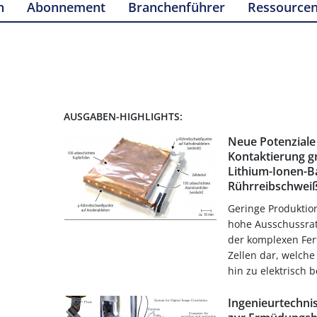
n
Abonnement
Branchenführer
Ressource
AUSGABEN-HIGHLIGHTS:
Neue Potenziale 
Kontaktierung g
Lithium-Ionen-B
Rührreibschwei
Geringe Produktio
hohe Ausschussrat
der komplexen Fer
Zellen dar, welch
hin zu elektrisch b
Ingenieurtechni