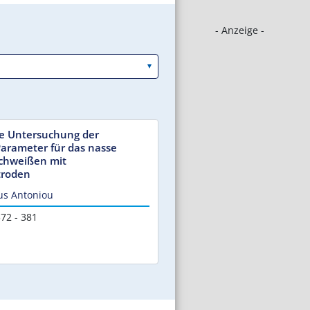
- Anzeige -
le Untersuchung der
Parameter für das nasse
chweißen mit
troden
ius Antoniou
72 - 381