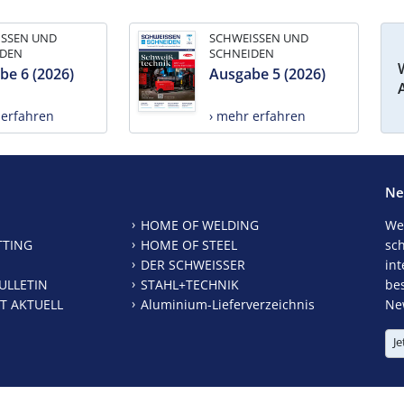
ISSEN UND
SCHWEISSEN UND
IDEN
SCHNEIDEN
be 6 (2026)
Ausgabe 5 (2026)
 erfahren
› mehr erfahren
Ne
HOME OF WELDING
We
TTING
HOME OF STEEL
sc
DER SCHWEISSER
int
ULLETIN
STAHL+TECHNIK
be
T AKTUELL
Aluminium-Lieferverzeichnis
New
Je