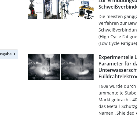
zur Ermüdungsb
Schweißverbind
Die meisten gängig
Verfahren zur Bew
Schweißverbindung
(High Cycle Fatigu
(Low Cycle Fatigue) 
Ausgabe
Experimentelle 
Parameter für d
Unterwassersch
Fülldrahtelektr
1908 wurde durch O
ummantelte Stabel
Markt gebracht. 40
das Metall-Schutz
Namen „Shielded Ar