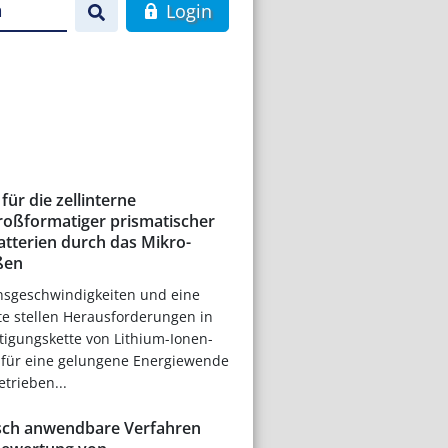
n
Login
für die zellinterne
roßformatiger prismatischer
atterien durch das Mikro-
ßen
nsgeschwindigkeiten und eine
e stellen Herausforderungen in
tigungskette von Lithium-Ionen-
e für eine gelungene Energiewende
etrieben...
sch anwendbare Verfahren