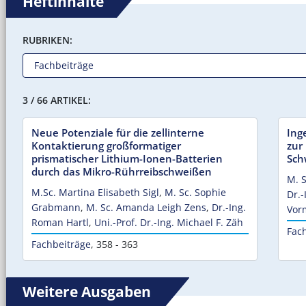
Heftinhalte
RUBRIKEN:
3 / 66 ARTIKEL:
Neue Potenziale für die zellinterne
Ing
Kontaktierung großformatiger
zur
prismatischer Lithium-Ionen-Batterien
Sch
durch das Mikro-Rührreibschweißen
M. S
M.Sc. Martina Elisabeth Sigl
,
M. Sc. Sophie
Dr.-
Grabmann
,
M. Sc. Amanda Leigh Zens
,
Dr.-Ing.
Vor
Roman Hartl
,
Uni.-Prof. Dr.-Ing. Michael F. Zäh
Fac
Fachbeiträge
,
358 - 363
Weitere Ausgaben