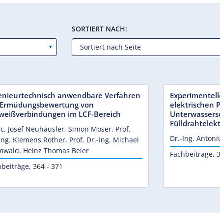
SORTIERT NACH:
enieurtechnisch anwendbare Verfahren
Experimentel
 Ermüdungsbewertung von
elektrischen 
weißverbindungen im LCF-Bereich
Unterwassers
Fülldrahtelek
c. Josef Neuhäusler
,
Simon Moser
,
Prof.
Dr.-Ing. Anton
Ing. Klemens Rother
,
Prof. Dr.-Ing. Michael
mwald
,
Heinz Thomas Beier
Fachbeiträge
,
3
hbeiträge
,
364 - 371