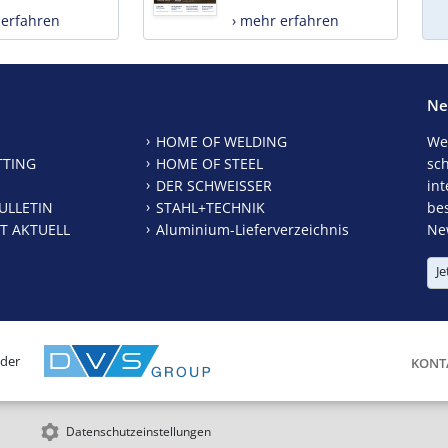
 erfahren
› mehr erfahren
Ne
HOME OF WELDING
We
TTING
HOME OF STEEL
sc
DER SCHWEISSER
int
ULLETIN
STAHL+TECHNIK
be
T AKTUELL
Aluminium-Lieferverzeichnis
New
Je
 der
KONT
Datenschutzeinstellungen