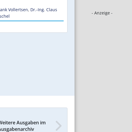
n
rank Vollertsen
,
Dr.-Ing. Claus
- Anzeige -
schel
Weitere Ausgaben im
Ausgabenarchiv