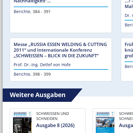
Nachhaltigkeit“...
…? 
Mal
Berichte
,
384 - 391
Dr. 
Beri
Messe „RUSSIA ESSEN WELDING & CUTTING
Frü
2011“ und Internationale Konferenz
knü
„SCHWEISSEN – BLICK IN DIE ZUKUNFT“
gro
Prof. Dr.-Ing. Detlef von Hofe
Beri
Berichte
,
398 - 399
Weitere Ausgaben
SCHWEISSEN UND
SCHWE
SCHNEIDEN
SCHNE
Ausgabe 8 (2026)
Ausga