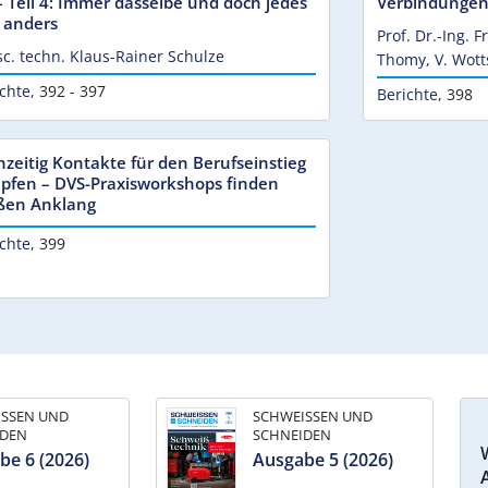
– Teil 4: Immer dasselbe und doch jedes
Verbindunge
 anders
Prof. Dr.-Ing. F
sc. techn. Klaus-Rainer Schulze
Thomy
,
V. Wott
chte
,
392 - 397
Berichte
,
398
hzeitig Kontakte für den Berufseinstieg
pfen – DVS-Praxisworkshops finden
ßen Anklang
chte
,
399
ISSEN UND
SCHWEISSEN UND
IDEN
SCHNEIDEN
be 6 (2026)
Ausgabe 5 (2026)