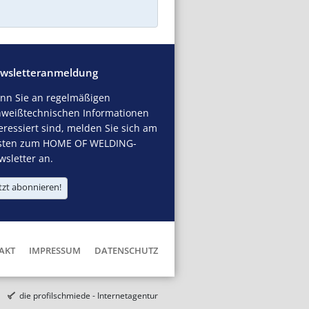
wsletteranmeldung
nn Sie an regelmäßigen
hweißtechnischen Informationen
eressiert sind, melden Sie sich am
sten zum HOME OF WELDING-
sletter an.
tzt abonnieren!
AKT
IMPRESSUM
DATENSCHUTZ
die profilschmiede - Internetagentur