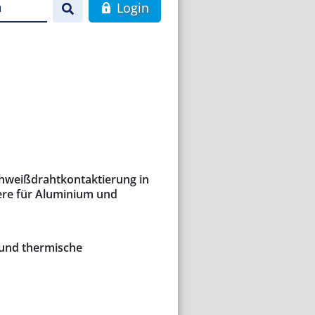
n
Login
chweißdrahtkontaktierung in
re für Aluminium und
 und thermische