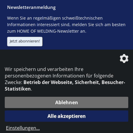
Newsletteranmeldung
Wenn Sie an regelmäßigen schweißtechnischen
Informationen interessiert sind, melden Sie sich am besten
zum HOME OF WELDING-Newsletter an.
Jetzt abonnieren!
Die DVS Media GmbH ist ein Unternehmen der
Wir speichern und verarbeiten Ihre
personenbezogenen Informationen für folgende
Zwecke:
Betrieb der Webseite, Sicherheit, Besucher-
Statistiken
.
KONTAKT
IMPRESSUM
DATENSCHUTZ
Ablehnen
© 2026 DVS Media GmbH
Alle akzeptieren
Datenschutzeinstellungen
Einstellungen
...
die profilschmiede - Internetagentur