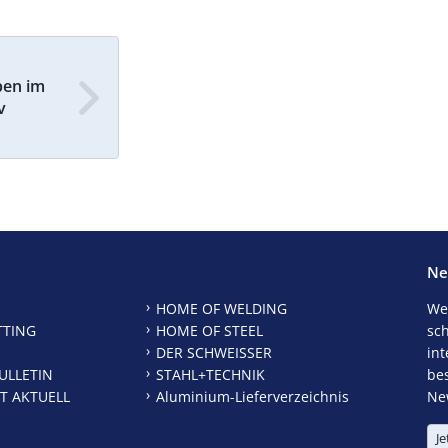
ben im
v
Ne
HOME OF WELDING
We
TTING
HOME OF STEEL
sc
DER SCHWEISSER
int
ULLETIN
STAHL+TECHNIK
be
T AKTUELL
Aluminium-Lieferverzeichnis
New
Je