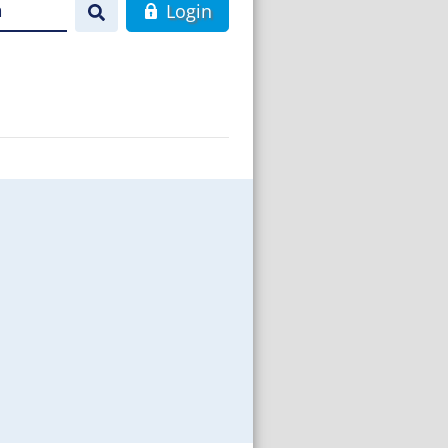
n
Login