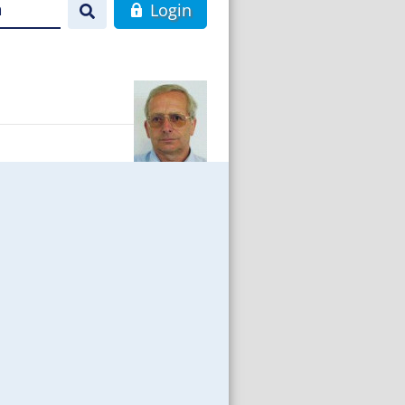
n
Login