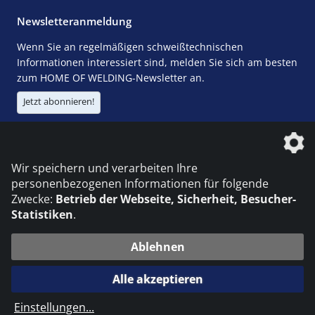
Newsletteranmeldung
Wenn Sie an regelmäßigen schweißtechnischen
Informationen interessiert sind, melden Sie sich am besten
zum HOME OF WELDING-Newsletter an.
Jetzt abonnieren!
Die DVS Media GmbH ist ein Unternehmen der
Wir speichern und verarbeiten Ihre
personenbezogenen Informationen für folgende
Zwecke:
Betrieb der Webseite, Sicherheit, Besucher-
Statistiken
.
KONTAKT
IMPRESSUM
DATENSCHUTZ
Ablehnen
© 2026 DVS Media GmbH
Alle akzeptieren
Datenschutzeinstellungen
Einstellungen
...
die profilschmiede - Internetagentur