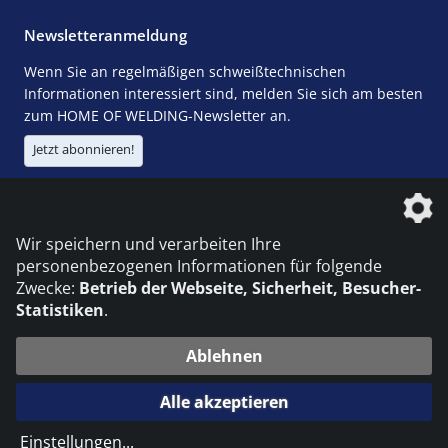
Newsletteranmeldung
Wenn Sie an regelmäßigen schweißtechnischen
Informationen interessiert sind, melden Sie sich am besten
zum HOME OF WELDING-Newsletter an.
Jetzt abonnieren!
Die DVS Media GmbH ist ein Unternehmen der
Wir speichern und verarbeiten Ihre
personenbezogenen Informationen für folgende
Zwecke:
Betrieb der Webseite, Sicherheit, Besucher-
Statistiken
.
KONTAKT
IMPRESSUM
DATENSCHUTZ
Ablehnen
© 2026 DVS Media GmbH
Alle akzeptieren
Datenschutzeinstellungen
Einstellungen
...
die profilschmiede - Internetagentur