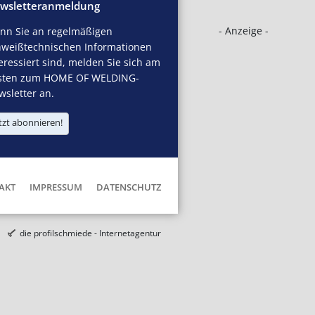
wsletteranmeldung
- Anzeige -
nn Sie an regelmäßigen
hweißtechnischen Informationen
eressiert sind, melden Sie sich am
sten zum HOME OF WELDING-
sletter an.
tzt abonnieren!
AKT
IMPRESSUM
DATENSCHUTZ
die profilschmiede - Internetagentur