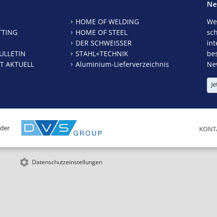
Ne
HOME OF WELDING
We
TTING
HOME OF STEEL
sc
DER SCHWEISSER
int
ULLETIN
STAHL+TECHNIK
be
T AKTUELL
Aluminium-Lieferverzeichnis
New
Je
 der
KONT
Datenschutzeinstellungen