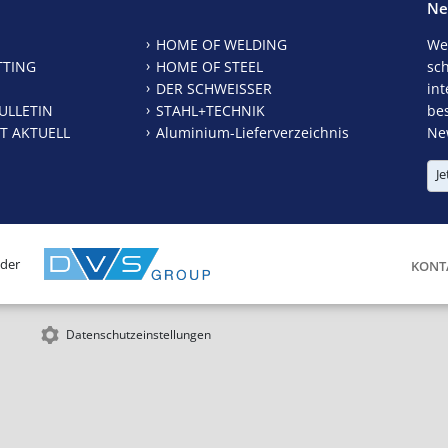
Ne
HOME OF WELDING
We
TTING
HOME OF STEEL
sc
DER SCHWEISSER
int
ULLETIN
STAHL+TECHNIK
be
T AKTUELL
Aluminium-Lieferverzeichnis
New
Je
 der
KONT
Datenschutzeinstellungen