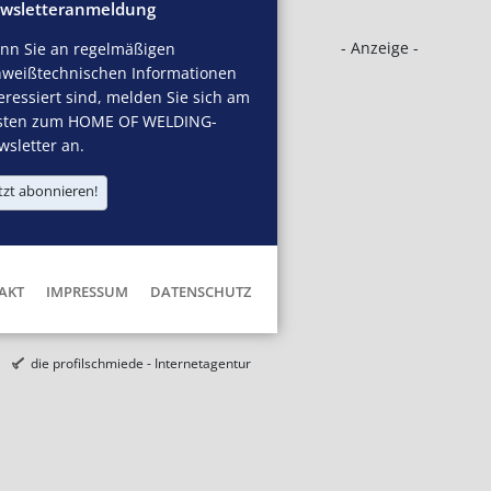
wsletteranmeldung
- Anzeige -
nn Sie an regelmäßigen
hweißtechnischen Informationen
eressiert sind, melden Sie sich am
sten zum HOME OF WELDING-
sletter an.
tzt abonnieren!
AKT
IMPRESSUM
DATENSCHUTZ
die profilschmiede - Internetagentur