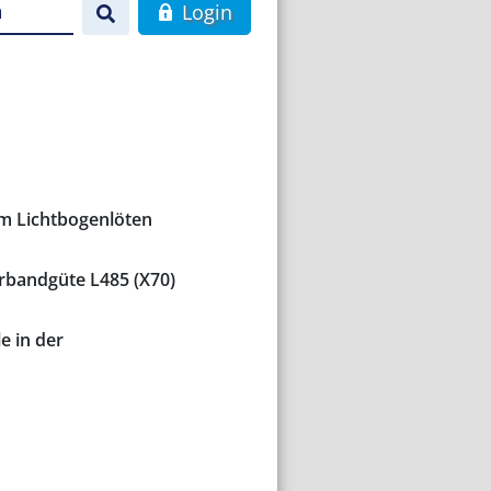
n
Login
im Lichtbogenlöten
rbandgüte L485 (X70)
e in der