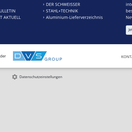
DER SCHWEISSER
int
ULLETIN
STAHL+TECHNIK
be
T AKTUELL
Aluminium-Lieferverzeichnis
New
Je
 der
KONT
Datenschutzeinstellungen