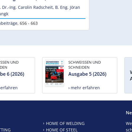
. Dr.-Ing. Carolin Radscheit
,
B. Eng. Jöran
ungk
hbeiträge
,
656 - 663
ISSEN UND
SCHWEISSEN UND
IDEN
SCHNEIDEN
be 6 (2026)
Ausgabe 5 (2026)
 erfahren
› mehr erfahren
Ne
HOME OF WELDING
We
TTING
HOME OF STEEL
sc