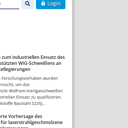
n
Login
zum industriellen Einsatz des
rstützten WIG-Schweißens an
kellegierungen
n Forschungsvorhaben wurden
ersucht, um das
tützte Wolfram-Inertgasschweißen
triellen Einsatz zu qualifizieren.
stoffe Baustahl S235J...
erte Vorhersage des
für laserstrahlgeschmolzene