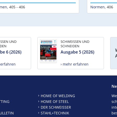
men
,
405 - 406
Normen
,
406
ISSEN UND
SCHWEISSEN UND
IDEN
SCHNEIDEN
be 6 (2026)
Ausgabe 5 (2026)
 erfahren
› mehr erfahren
Ne
HOME OF WELDING
We
TTING
HOME OF STEEL
sc
DER SCHWEISSER
int
ULLETIN
STAHL+TECHNIK
be