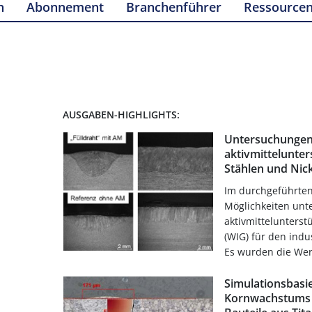
n
Abonnement
Branchenführer
Ressource
AUSGABEN-HIGHLIGHTS:
Untersuchungen 
aktivmittelunte
Stählen und Nic
Im durchgeführte
Möglichkeiten unt
aktivmittelunters
(WIG) für den indus
Es wurden die Werk
Simulationsbasi
Kornwachstums 