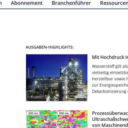
n
Abonnement
Branchenführer
Ressource
AUSGABEN-HIGHLIGHTS:
Mit Hochdruck i
Wasserstoff gilt al
vielseitig einsetz
herstellbar sowie 
zur Energiespeiche
Dekarbonisierung d
Prozessüberwac
Ultraschallschw
von Maschinend