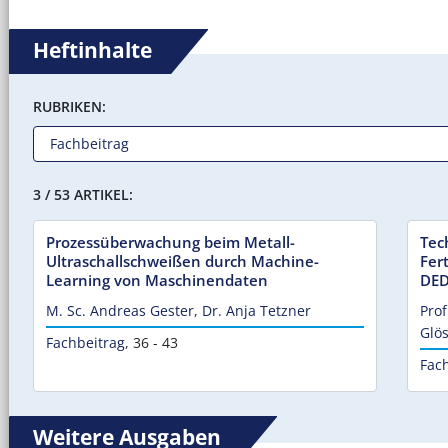
Heftinhalte
RUBRIKEN:
3 / 53 ARTIKEL:
Prozessüberwachung beim Metall-
Tec
Ultraschallschweißen durch Machine-
Fer
Learning von Maschinendaten
DED
M. Sc. Andreas Gester
,
Dr. Anja Tetzner
Prof
Glö
Fachbeitrag
,
36 - 43
Fac
Weitere Ausgaben