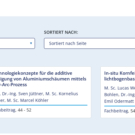
SORTIERT NACH:
hnologiekonzepte für die additive
In-situ Kornf
tigung von Aluminiumschäumen mittels
lichtbogenbas
-Arc-Prozess
M. Sc. Lucas 
. Dr.-Ing. Sven Jüttner
,
M. Sc. Kornelius
Bohlen
,
Dr.-In
ser
,
M. Sc. Marcel Köhler
Emil Odermatt
hbeitrag
,
44 - 52
Fachbeitrag
,
54