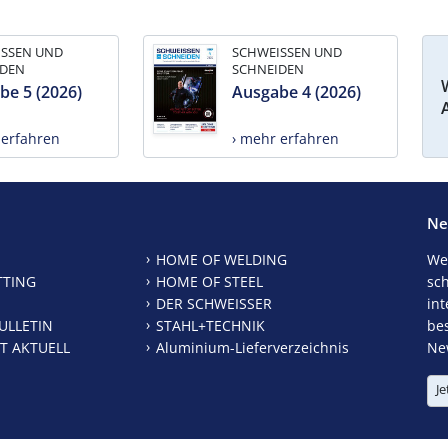
ISSEN UND
SCHWEISSEN UND
IDEN
SCHNEIDEN
be 5 (2026)
Ausgabe 4 (2026)
 erfahren
› mehr erfahren
Ne
HOME OF WELDING
We
TTING
HOME OF STEEL
sc
DER SCHWEISSER
int
ULLETIN
STAHL+TECHNIK
be
T AKTUELL
Aluminium-Lieferverzeichnis
New
Je