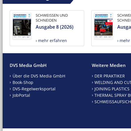
SCHWEISSEN UND
SCHWE
SCHNEIDEN
SCHNE
Ausgabe 8 (2026)
Ausga
› mehr erfahren
› mehr
DVS Media GmbH
Weitere Medien
Über die DVS Media GmbH
DER PRAKTIKER
Book-Shop
WELDING AND CU
DVS-Regelwerksportal
JOINING PLASTICS
JobPortal
THERMAL SPRAY B
SCHWEISSAUFSICH