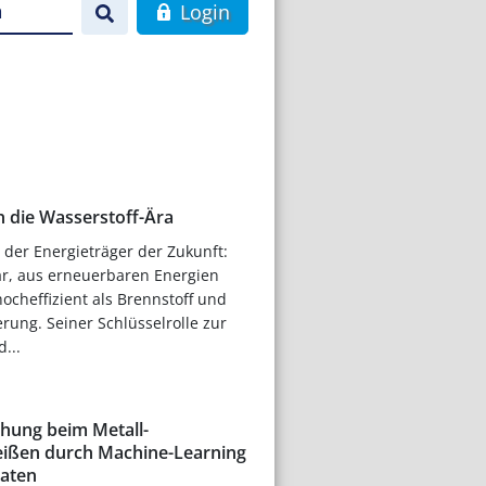
n
Login
n die Wasserstoff-Ära
s der Energieträger der Zukunft:
bar, aus erneuerbaren Energien
hocheffizient als Brennstoff und
rung. Seiner Schlüsselrolle zur
...
hung beim Metall-
eißen durch Machine-Learning
aten