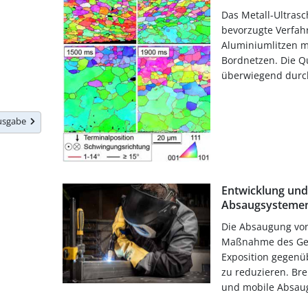
Das Metall-Ultras
bevorzugte Verfah
Aluminiumlitzen mi
Bordnetzen. Die Qu
überwiegend durch
Ausgabe
Entwicklung und
Absaugsysteme
Die Absaugung von
Maßnahme des Ges
Exposition gegenü
zu reduzieren. Br
und mobile Absaug