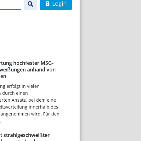
n
Login
rtung hochfester MSG-
weißungen anhand von
hen
g erfolgt in vielen
n durch einen
erten Ansatz, bei dem eine
itsverteilung innerhalb des
s angenommen wird. Für den
..
it strahlgeschweißter