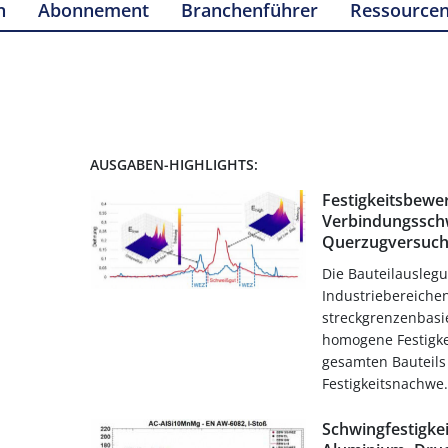
n
Abonnement
Branchenführer
Ressource
AUSGABEN-HIGHLIGHTS:
Festigkeitsbewe
Verbindungssch
Querzugversuc
Die Bauteilauslegun
Industriebereiche
streckgrenzenbasi
homogene Festigke
gesamten Bauteil
Festigkeitsnachwe.
Schwingfestigke