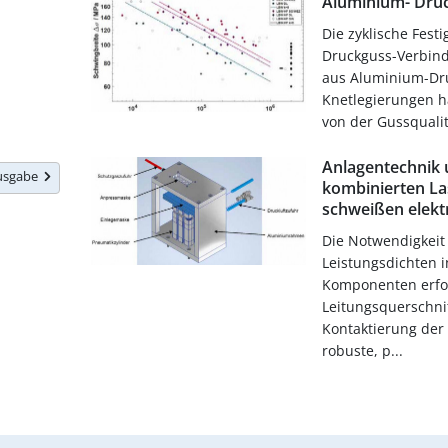
Aluminium- Dru
Die zyklische Fest
Druckguss-Verbin
aus Aluminium-Dr
Knetlegierungen h
von der Gussquali
Anlagentechnik
Ausgabe
kombinierten Las
schweißen elekt
Die Notwendigkeit
Leistungsdichten i
Komponenten erfo
Leitungsquerschnit
Kontaktierung der
robuste, p...