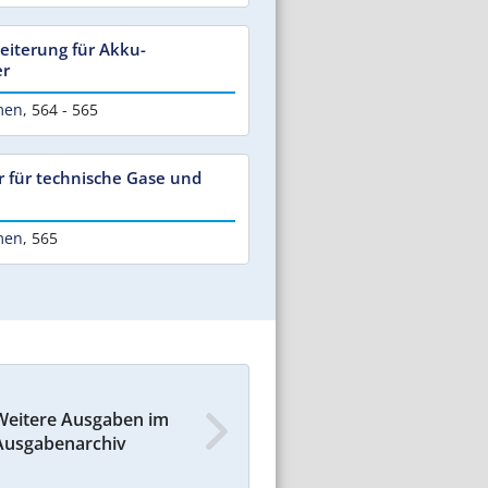
iterung für Akku-
er
men
,
564 - 565
 für technische Gase und
men
,
565
Weitere Ausgaben im
Ausgabenarchiv