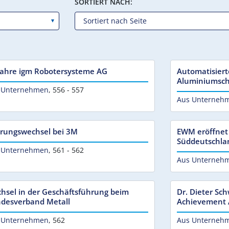
SORTIERT NACH:
Jahre igm Robotersysteme AG
Automatisier
Aluminiumsc
 Unternehmen
,
556 - 557
Aus Unterneh
rungswechsel bei 3M
EWM eröffnet
Süddeutschla
 Unternehmen
,
561 - 562
Aus Unterneh
hsel in der Geschäftsführung beim
Dr. Dieter Sc
desverband Metall
Achievement 
 Unternehmen
,
562
Aus Unterneh