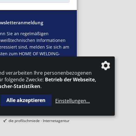
wsletteranmeldung
nn Sie an regelmäßigen
hweißtechnischen Informationen
eressiert sind, melden Sie sich am
sten zum HOME OF WELDING-
sletter an.
nd verarbeiten Ihre personenbezogenen
tzt abonnieren!
ür folgende Zwecke:
Betrieb der Webseite,
ucher-Statistiken
.
Alle akzeptieren
Einstellungen
...
AKT
IMPRESSUM
DATENSCHUTZ
die profilschmiede - Internetagentur