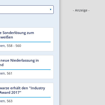
- Anzeige -
te Sonderlösung zum
hweißen
men
,
558 - 560
 neue Niederlassung in
nd
men
,
561
hwarze erhält den "Industry
Award 2017"
men
,
563