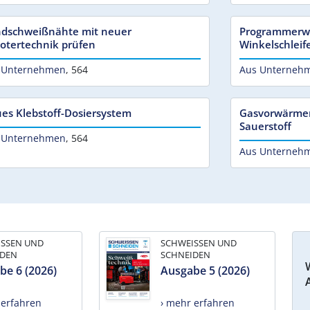
dschweißnähte mit neuer
Programmerwe
otertechnik prüfen
Winkelschleif
 Unternehmen
,
564
Aus Unterneh
es Klebstoff-Dosiersystem
Gasvorwärmer
Sauerstoff
 Unternehmen
,
564
Aus Unterneh
ISSEN UND
SCHWEISSEN UND
IDEN
SCHNEIDEN
be 6 (2026)
Ausgabe 5 (2026)
 erfahren
› mehr erfahren