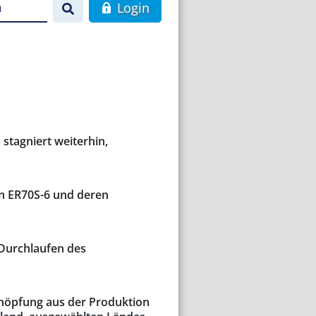
n
Login
stagniert weiterhin,
n ER70S-6 und deren
Durchlaufen des
chöpfung aus der Produktion