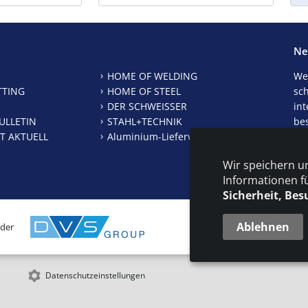
Ne
HOME OF WELDING
We
TTING
HOME OF STEEL
sc
DER SCHWEISSER
int
ULLETIN
STAHL+TECHNIK
be
T AKTUELL
Aluminium-Lieferverzeichnis
New
Wir speichern u
Je
Informationen f
Sicherheit, Bes
Ablehnen
 der
KONT
Datenschutzeinstellungen