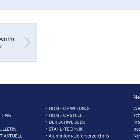
ben im
v
Ne
HOME OF WELDING
We
TTING
HOME OF STEEL
sc
DER SCHWEISSER
int
ULLETIN
STAHL+TECHNIK
be
T AKTUELL
Aluminium-Lieferverzeichnis
New