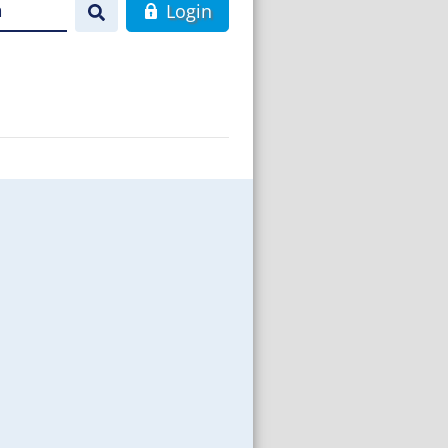
n
Login