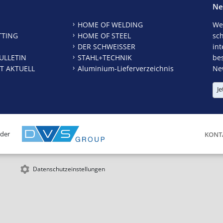
Ne
HOME OF WELDING
We
TTING
HOME OF STEEL
sc
DER SCHWEISSER
int
ULLETIN
STAHL+TECHNIK
be
T AKTUELL
Aluminium-Lieferverzeichnis
New
Je
 der
KONT
Datenschutzeinstellungen