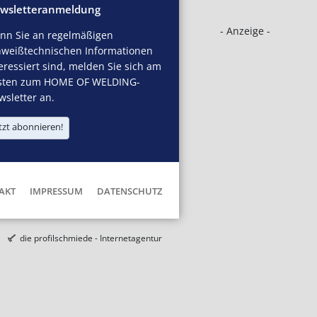
wsletteranmeldung
- Anzeige -
nn Sie an regelmäßigen
hweißtechnischen Informationen
eressiert sind, melden Sie sich am
sten zum HOME OF WELDING-
sletter an.
tzt abonnieren!
AKT
IMPRESSUM
DATENSCHUTZ
die profilschmiede - Internetagentur