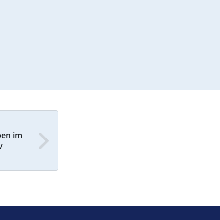
ben im
v