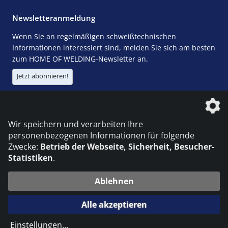
Newsletteranmeldung
Wenn Sie an regelmäßigen schweißtechnischen
Informationen interessiert sind, melden Sie sich am besten
zum HOME OF WELDING-Newsletter an.
Jetzt abonnieren!
Die DVS Media GmbH ist ein Unternehmen der
Wir speichern und verarbeiten Ihre
personenbezogenen Informationen für folgende
Zwecke:
Betrieb der Webseite, Sicherheit, Besucher-
Statistiken
.
KONTAKT
IMPRESSUM
DATENSCHUTZ
Ablehnen
© 2026 DVS Media GmbH
Alle akzeptieren
Datenschutzeinstellungen
Einstellungen
...
die profilschmiede - Internetagentur