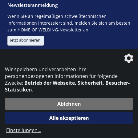
Newsletteranmeldung
Wenn Sie an regelmäßigen schweißtechnischen
Informationen interessiert sind, melden Sie sich am besten
zum HOME OF WELDING-Newsletter an.
Jetzt abonnieren!
Die DVS Media GmbH ist ein Unternehmen der
Wir speichern und verarbeiten Ihre
personenbezogenen Informationen für folgende
Zwecke:
Betrieb der Webseite, Sicherheit, Besucher-
Statistiken
.
KONTAKT
IMPRESSUM
DATENSCHUTZ
Ablehnen
© 2026 DVS Media GmbH
Alle akzeptieren
Datenschutzeinstellungen
Einstellungen
...
die profilschmiede - Internetagentur