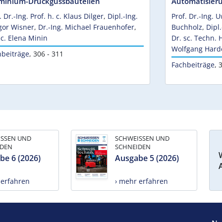
minium-Druckgussbauteilen
Automatisier
. Dr.-Ing. Prof. h. c. Klaus Dilger
,
Dipl.-Ing.
Prof. Dr.-Ing. 
gor Wisner
,
Dr.-Ing. Michael Frauenhofer
,
Buchholz
,
Dipl
c. Elena Minin
Dr. sc. Techn. 
Wolfgang Hard
hbeiträge
,
306 - 311
Fachbeiträge
,
3
ISSEN UND
SCHWEISSEN UND
IDEN
SCHNEIDEN
be 6 (2026)
Ausgabe 5 (2026)
 erfahren
› mehr erfahren