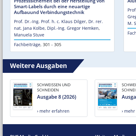
Prozesssicherheit bei der Herstellung von
Alu
Smart-Labels durch eine neuartige
Prof
Aufbauund Verbindungstechnik
Gre
Prof. Dr.-Ing. Prof. h. c. Klaus Dilger
,
Dr. rer.
M. S
nat. Jana Kolbe
,
Dipl.-Ing. Gregor Hemken
,
Fac
Manuela Stuve
Fachbeiträge
,
301 - 305
Weitere Ausgaben
SCHWEISSEN UND
SCHWE
SCHNEIDEN
SCHNE
Ausgabe 8 (2026)
Ausga
› mehr erfahren
› mehr