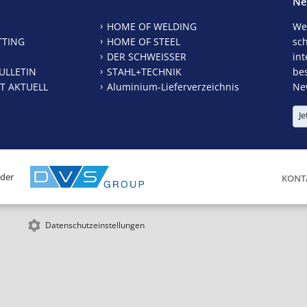
Ne
HOME OF WELDING
We
TTING
HOME OF STEEL
sc
DER SCHWEISSER
int
ULLETIN
STAHL+TECHNIK
be
T AKTUELL
Aluminium-Lieferverzeichnis
New
Je
 der
KONT
Datenschutzeinstellungen