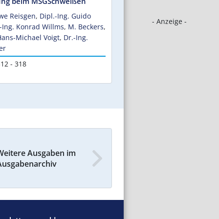
ung beim MSGSchweißen
Uwe Reisgen
,
Dipl.-Ing. Guido
- Anzeige -
.-Ing. Konrad Willms
,
M. Beckers
,
Hans-Michael Voigt
,
Dr.-Ing.
er
12 - 318
Weitere Ausgaben im
Ausgabenarchiv