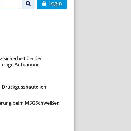
n
Login
ssicherheit bei der
uartige Aufbauund
-Druckgussbauteilen
sierung beim MSGSchweißen