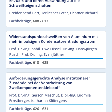
ER70S-6 und deren Auswirkung auf die
Schweißteigenschaften
Breidenbend Bert
,
Terliesner Peter
,
Fichtner Richard
Fachbeiträge
,
608 - 617
Widerstandspunktschweißen von Aluminium mit
mehrimpulsigem Kondensatorentladungsstrom
Prof. Dr.-Ing. habil. Uwe Füssel
,
Dr.-Ing. Hans-Jürgen
Rusch
,
Prof. Dr.-Ing. Sven Jüttner
Fachbeiträge
,
618 - 625
Anforderungsgerechte Analyse instationärer
Zustände bei der Verarbeitung von
Zweikomponentenklebstoff
Prof. Dr.-Ing. Gerson Meschut
,
Dipl.-Ing. Ludmila
Ernstberger
,
Katharina Klötergens
Fachbeiträge
,
626 - 631