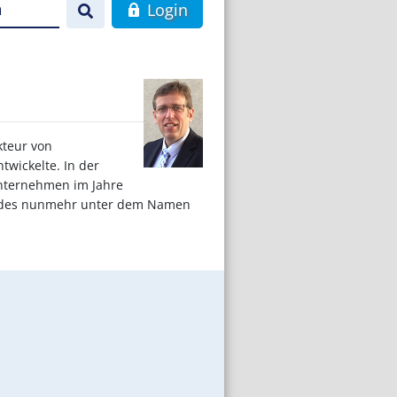
n
Login
kteur von
twickelte. In der
 Unternehmen im Jahre
rer des nunmehr unter dem Namen