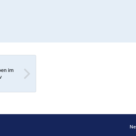
ben im
v
Ne