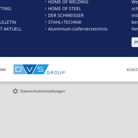
HOME OF WELDING
We
TTING
HOME OF STEEL
sc
DER SCHWEISSER
int
ULLETIN
STAHL+TECHNIK
be
T AKTUELL
Aluminium-Lieferverzeichnis
New
Je
 der
KONT
Datenschutzeinstellungen