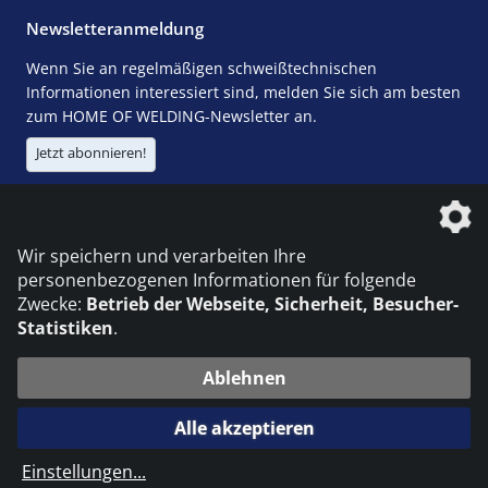
Newsletteranmeldung
Wenn Sie an regelmäßigen schweißtechnischen
Informationen interessiert sind, melden Sie sich am besten
zum HOME OF WELDING-Newsletter an.
Jetzt abonnieren!
Die DVS Media GmbH ist ein Unternehmen der
Wir speichern und verarbeiten Ihre
personenbezogenen Informationen für folgende
Zwecke:
Betrieb der Webseite, Sicherheit, Besucher-
Statistiken
.
KONTAKT
IMPRESSUM
DATENSCHUTZ
Ablehnen
© 2026 DVS Media GmbH
Alle akzeptieren
Datenschutzeinstellungen
Einstellungen
...
die profilschmiede - Internetagentur