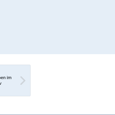
ben im
v