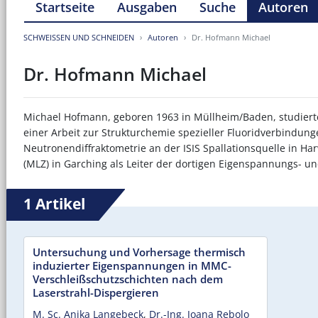
Startseite
Ausgaben
Suche
Autoren
SCHWEISSEN UND SCHNEIDEN
Autoren
Dr. Hofmann Michael
Dr. Hofmann Michael
Michael Hofmann, geboren 1963 in Müllheim/Baden, studierte
einer Arbeit zur Strukturchemie spezieller Fluoridverbindung
Neutronendiffraktometrie an der ISIS Spallationsquelle in Ha
(MLZ) in Garching als Leiter der dortigen Eigenspannungs- u
1 Artikel
Untersuchung und Vorhersage thermisch
induzierter Eigenspannungen in MMC-
Verschleißschutzschichten nach dem
Laserstrahl-Dispergieren
M. Sc. Anika Langebeck
,
Dr.-Ing. Joana Rebolo