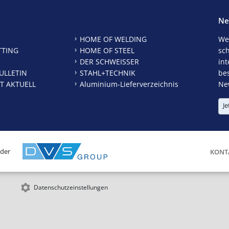
Ne
HOME OF WELDING
We
TTING
HOME OF STEEL
sc
DER SCHWEISSER
int
ULLETIN
STAHL+TECHNIK
be
T AKTUELL
Aluminium-Lieferverzeichnis
New
Je
 der
KONT
Datenschutzeinstellungen