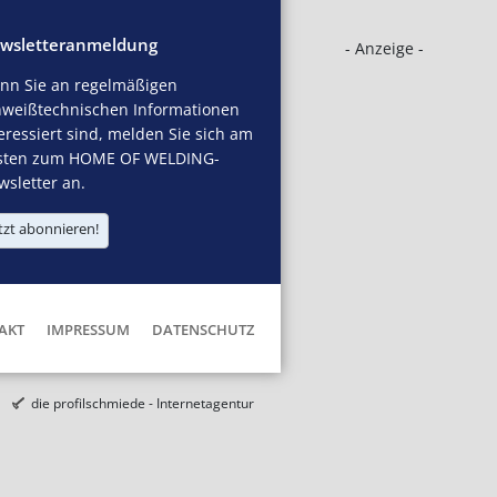
wsletteranmeldung
- Anzeige -
nn Sie an regelmäßigen
hweißtechnischen Informationen
eressiert sind, melden Sie sich am
sten zum HOME OF WELDING-
sletter an.
tzt abonnieren!
AKT
IMPRESSUM
DATENSCHUTZ
die profilschmiede - Internetagentur